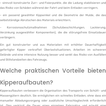
- sinnvoll konstruierte Zurr- und Fixierpunkte, die die Ladung stabilisieren und
das Risiko von Schäden während der Fahrt und beim Entladen verringern,
- ein passend gewählter Kippwinkel und die Geometrie der Mulde, die das
selbstständige Abrutschen des Materials erleichtern,
- Korrosionsschutzmaßnahmen (Schutzbeschichtungen, Lackierung,
Verzinkung ausgewählter Komponenten), die die störungsfreie Einsatzdauer
verlängern.
Ein gut konstruierter und aus Materialien mit erhöhter Dauerhaftigkeit
gefertigter Kipper verkraftet Überlastsituationen, Arbeiten im schweren
Gelände und eine intensive Nutzung besser und senkt das Risiko von Ausfällen
und Stillstandzeiten des Fahrzeugs.
Welche praktischen Vorteile bieten
Kipperaufbauten?
Kipperaufbauten verbessern die Organisation des Transports von Schütt- und
Massengütern deutlich. Sie ermöglichen ein schnelles Entladen, ohne dass ein
manueller Abladungsvorgang oder zusätzliche Umschlagtechnik erforderlich
ist. Dies verkürzt die Dauer eines einzelnen Fahrzyklus und erlaubt eine