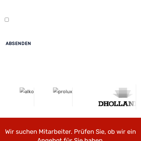
Bei Interesse senden Sie bitte Ihre Bewerbungsunterlagen
zusammen mit dem folgenden Klausel.
Ja, ich stimme zu, dass meine Daten von BLYSS Automotive GmbH
gespeichert und verarbeitet werden, um das Bewerbungsverfahren
durchzuführen. Ich erkläre mich mit den Datenschutzbestimmungen
und den AGB der BLYSS Automotive GmbH einverstanden.
ABSENDEN
Wir suchen Mitarbeiter. Prüfen Sie, ob wir ein
Angebot für Sie haben.