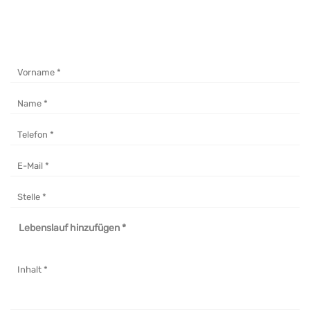
Bitte senden Sie Ihre Bewerbungsunterlagen an
bewerbung@blyss.de
oder füllen Sie das
Bewerbungsformular aus.
Lebenslauf hinzufügen *