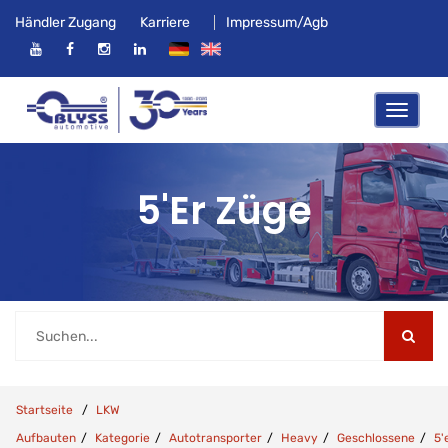
Händler Zugang
Karriere
Impressum/Agb
5'er Züge
Startseite
LKW
Aufbauten
Kategorie
Autotransporter
Heavy
Geschlossene
5'