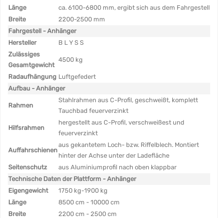
Länge
ca. 6100-6800 mm, ergibt sich aus dem Fahrgestell
Breite
2200-2500 mm
Fahrgestell - Anhänger
Hersteller
B L Y S S
Zulässiges
4500 kg
Gesamtgewicht
Radaufhängung
Luftgefedert
Aufbau - Anhänger
Stahlrahmen aus C-Profil, geschweißt, komplett
Rahmen
Tauchbad feuerverzinkt
hergestellt aus C-Profil, verschweißest und
Hilfsrahmen
feuerverzinkt
aus gekantetem Loch- bzw. Riffelblech. Montiert
Auffahrschienen
hinter der Achse unter der Ladefläche
Seitenschutz
aus Aluminiumprofil nach oben klappbar
Technische Daten der Plattform - Anhänger
Eigengewicht
1750 kg-1900 kg
Länge
8500 cm - 10000 cm
Breite
2200 cm - 2500 cm