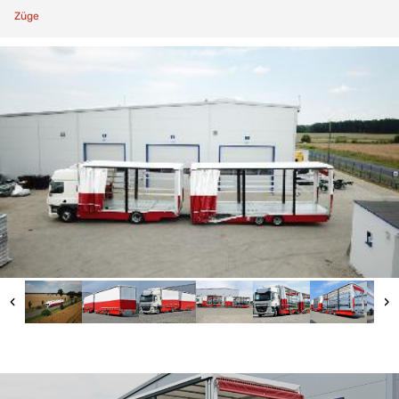
Züge
‹
›